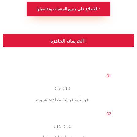
للاطلاع على جميع المنتجات وتفاصيلها
الخرسانة الجاهزة
01.
C5–C10
ﺧﺮﺳﺎﻧﺔ ﻓﺮﺷﺔ ﻧﻈﺎﻓﺔ/ ﺗﺴﻮﻳﺔ
02.
C15–C20