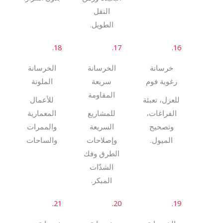
اﻟﻨﻘﻞ
اﻟﻄﻮﻳﻞ.
18.
17.
16.
ﺧﺮﺳﺎﻧﺔ
اﻟﺨﺮﺳﺎﻧﺔ
اﻟﺨﺮﺳﺎﻧﺔ
رﻏﻮﻳﺔ ﻓﻮم
ﺳﺮﻳﻌﺔ
اﻟﻤﻠﻮﻧﺔ
اﻟﻤﻘﺎوﻣﺔ
ﻟﻠﻌﺰل، ﺗﻌﺒﺌﺔ
ﻟﻸﻋﻤﺎل
اﻟﻔﺮاﻏﺎت،
ﻟﻠﻤﺸﺎرﻳﻊ
اﻟﻤﻌﻤﺎرﻳﺔ
وﺗﺼﺤﻴﺢ
اﻟﺴﺮﻳﻌﺔ
واﻟﻤﻤﺮات
اﻟﻤﻴﻮل.
وإﺻﻼﺣﺎت
واﻟﺴﺎﺣﺎت
اﻟﻄﺮق وﻓﻚ
اﻟﺸﺪّات
اﻟﻤﺒﻜﺮ.
21.
20.
19.