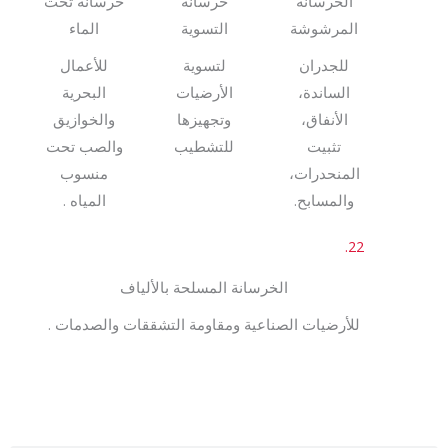
اﻟﺨﺮﺳﺎﻧﺔ
ﺧﺮﺳﺎﻧﺔ
ﺧﺮﺳﺎﻧﺔ ﺗﺤﺖ
اﻟﻤﺮﺷﻮﺷﺔ
اﻟﺘﺴﻮﻳﺔ
اﻟﻤﺎء
ﻟﻠﺠﺪران
ﻟﺘﺴﻮﻳﺔ
ﻟﻸﻋﻤﺎل
اﻟﺴﺎﻧﺪة،
اﻷرﺿﻴﺎت
اﻟﺒﺤﺮﻳﺔ
اﻷﻧﻔﺎق،
وﺗﺠﻬﻴﺰﻫﺎ
واﻟﺨﻮازﻳﻖ
ﺗﺜﺒﻴﺖ
ﻟﻠﺘﺸﻄﻴﺐ
واﻟﺼﺐ ﺗﺤﺖ
اﻟﻤﻨﺤﺪرات،
ﻣﻨﺴﻮب
واﻟﻤﺴﺎﺑﺢ.
اﻟﻤﻴﺎه .
22.
اﻟﺨﺮﺳﺎﻧﺔ اﻟﻤﺴﻠﺤﺔ ﺑﺎﻷﻟﻴﺎف
ﻟﻸرﺿﻴﺎت اﻟﺼﻨﺎﻋﻴﺔ وﻣﻘﺎوﻣﺔ اﻟﺘﺸﻘﻘﺎت واﻟﺼﺪﻣﺎت .