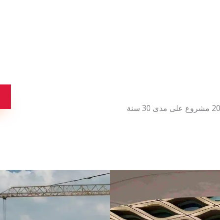
قامت شركة ستيكو بتنفيذ واتمام اكثر من 2000 مشروع على مدى 30 سنة